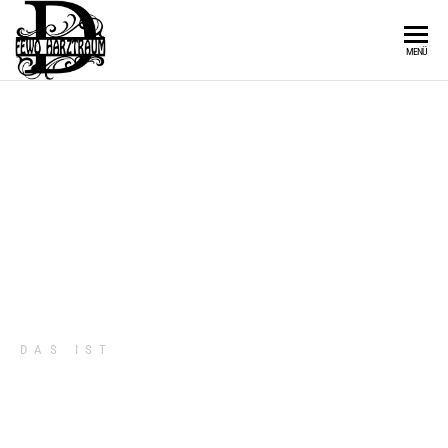
HAUS PETER &
MENÜ
HAUS ILSE –
ST.
ANDREASBERG
DAS IST
SPO
|
SPORT