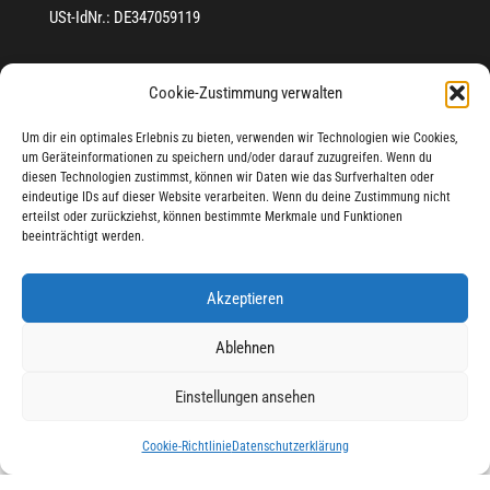
USt-IdNr.: DE347059119
Kontakt
Cookie-Zustimmung verwalten
Tel.:
0 45 41 - 885 97 24
info@fewoharztraum.de
Um dir ein optimales Erlebnis zu bieten, verwenden wir Technologien wie Cookies,
um Geräteinformationen zu speichern und/oder darauf zuzugreifen. Wenn du
Urheberrechtliche Hinweise
diesen Technologien zustimmst, können wir Daten wie das Surfverhalten oder
eindeutige IDs auf dieser Website verarbeiten. Wenn du deine Zustimmung nicht
Fotos+Texte:
erteilst oder zurückziehst, können bestimmte Merkmale und Funktionen
beeinträchtigt werden.
Stefanie & Jan-Peter Dohrendorf
Datenschutzerklärung
Akzeptieren
Bedingungen
Ablehnen
Hausordnung "Haus Peter"
WLAN-Nutzungsbedingungen
Einstellungen ansehen
Stornobedingungen
Cookie-Richtlinie
Datenschutzerklärung