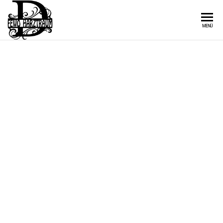
HAUS PETER &
MENÜ
HAUS ILSE –
ST.
ANDREASBERG
8 PERSONEN
|
WOHNUNG 4