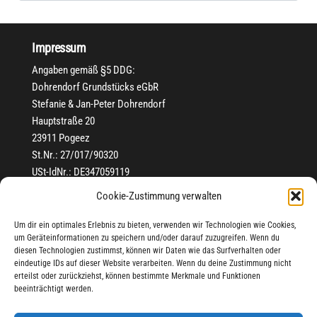
Impressum
Angaben gemäß §5 DDG:
Dohrendorf Grundstücks eGbR
Stefanie & Jan-Peter Dohrendorf
Hauptstraße 20
23911 Pogeez
St.Nr.: 27/017/90320
USt-IdNr.: DE347059119
Cookie-Zustimmung verwalten
Kontakt
Um dir ein optimales Erlebnis zu bieten, verwenden wir Technologien wie Cookies,
Tel.:
0 45 41 - 885 97 24
um Geräteinformationen zu speichern und/oder darauf zuzugreifen. Wenn du
info@fewoharztraum.de
diesen Technologien zustimmst, können wir Daten wie das Surfverhalten oder
eindeutige IDs auf dieser Website verarbeiten. Wenn du deine Zustimmung nicht
Urheberrechtliche Hinweise
erteilst oder zurückziehst, können bestimmte Merkmale und Funktionen
beeinträchtigt werden.
Fotos+Texte:
Stefanie & Jan-Peter Dohrendorf